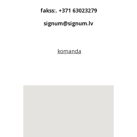
fakss:. +371 63023279
signum@signum.lv
komanda