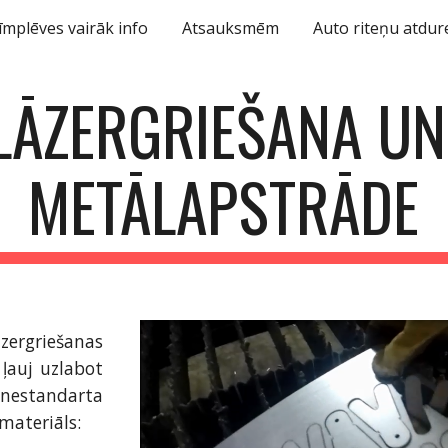
īmplēves vairāk info
Atsauksmēm
Auto riteņu atdur
ip to main content
Skip to navigat
LĀZERGRIEŠANA UN 
METĀLAPSTRĀDE
rgriešanas
 ļauj uzlabot
t nestandarta
materiāls: