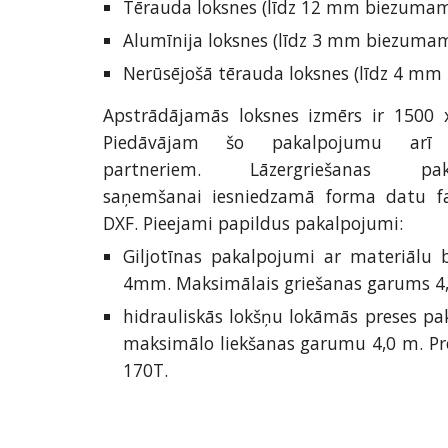
Tērauda loksnes (līdz 12 mm biezumam
Alumīnija loksnes (līdz 3 mm biezumam
Nerūsējošā tērauda loksnes (līdz 4 mm
Apstrādājamās loksnes izmērs ir 1500
Piedāvājam šo pakalpojumu arī 
partneriem. Lāzergriešanas pak
saņemšanai iesniedzamā forma datu fa
DXF. Pieejami papildus pakalpojumi:
Giljotīnas pakalpojumi ar materiālu 
4mm. Maksimālais griešanas garums 4
hidrauliskās lokšņu lokāmās preses pa
maksimālo liekšanas garumu 4,0 m. Pre
170T.