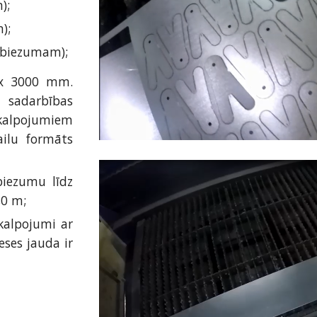
);
);
 biezumam);
 x 3000 mm.
sadarbības
alpojumiem
ilu formāts
biezumu līdz
,0 m;
kalpojumi ar
ses jauda ir