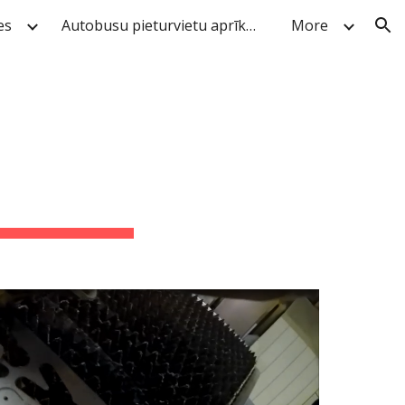
es
Autobusu pieturvietu aprīkojums
More
ion