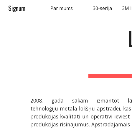
Signum
Par mums
30-sērija
3M l
Sk
2008. gadā sākām izmantot lāze
tehnoloģiju metāla lokšņu apstrādei, kas
produkcijas kvalitāti un operatīvi ievies
produkcijas risinājumus. Apstrādājamais 